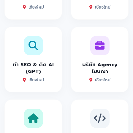
เชียงใหม่
เชียงใหม่
ทำ SEO & ติด AI
บริษัท Agency
(GPT)
โฆษณา
เชียงใหม่
เชียงใหม่