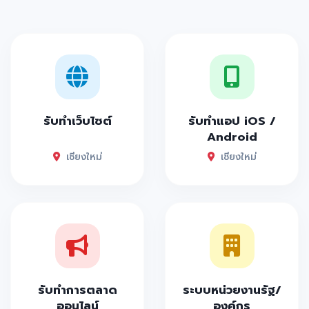
รับทำเว็บไซต์
รับทำแอป iOS /
Android
เชียงใหม่
เชียงใหม่
รับทำการตลาด
ระบบหน่วยงานรัฐ/
ออนไลน์
องค์กร