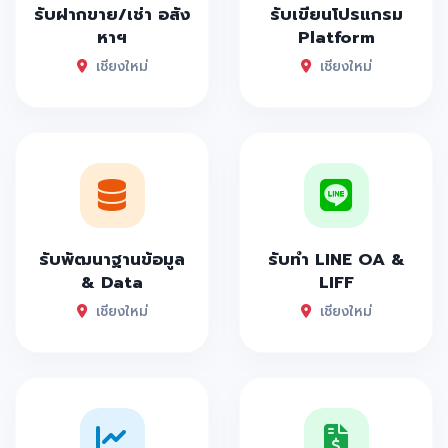
รับฝากขาย/เช่า อสัง
รับเขียนโปรแกรม
หาฯ
Platform
เชียงใหม่
เชียงใหม่
รับพัฒนาฐานข้อมูล
รับทำ LINE OA &
& Data
LIFF
เชียงใหม่
เชียงใหม่