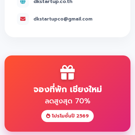
dkstartup.co.th
dkstartupco@gmail.com
จองที่พัก เชียงใหม่
ลดสูงสุด 70%
โปรโมชั่นปี 2569