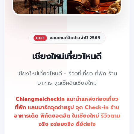
คอนเทนต์ฮิตประจำปี 2569
HOT
เชียงใหม่เที่ยวไหนดี
เชียงใหม่เที่ยวไหนดี - รีวิวที่เที่ยว ที่พัก ร้าน
อาหาร จุดเช็คอินเชียงใหม่
Chiangmaicheckin แนะนำแหล่งท่องเที่ยว
ที่พัก แลนมาร์คจุดถ่ายรูป จุด Check-in ร้าน
อาหารเด็ด พิกัดยอดฮิต ในเชียงใหม่ รีวิวตาม
จริง อร่อยจริง ดีย์ต่อใจ