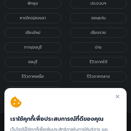
พัทลุง
ประจวบฯ
หาดใหญ่สงขลา
ขอนแก่น
เชียงใหม่
เชียงราย
กาญจนบุรี
น่าน
ชลบุรี
รีวิวภาคใต้
รีวิวภาคเหนือ
รีวิวภาคกลาง
รีวิวภาคอีสาน
เราใช้คุกกี้เพื่อประสบการณ์ที่ดีของคุณ
เว็บไซต์นี้ใช้คุกกี้เพื่อเพิ่มประสิทธิภาพในการให้บริการ และ