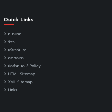
Quick Links
หน้าแรก
รีวิว
เกี่ยวกับเรา
ติดต่อเรา
ข้อกำหนด / Policy
HTML Sitemap
XML Sitemap
Links