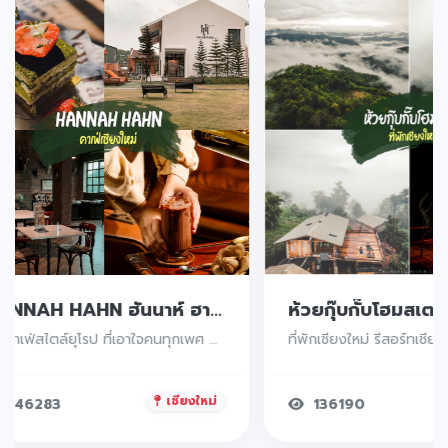
ห้วยกุ๊บกั๊บโฮมสเตย์ แม่แตง ที่พักเชียงใหม่ นอนชิวๆดูดาว โฮมสเตย์ที่โอบล้อมไปด้วยทะเลหมอกและภูเขา สวยสุดๆ
ที่พักเชียงใหม่ รีสอร์ทเชียงใหม่ โรงแรมเชียงใหม่ มองเห็นวิวสวยๆแม้กระทั่งตอนนอน สัมผัสอากาศบนดอยฟินๆ
เชียงใหม่
เชียงใ
0
157001