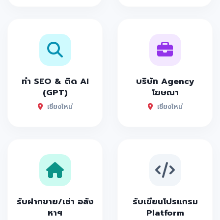
ทำ SEO & ติด AI
บริษัท Agency
(GPT)
โฆษณา
เชียงใหม่
เชียงใหม่
รับฝากขาย/เช่า อสัง
รับเขียนโปรแกรม
หาฯ
Platform