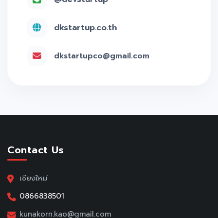
dkstartup.co.th
dkstartupco@gmail.com
Contact Us
เชียงใหม่
0866838501
kunakorn.kao@gmail.com