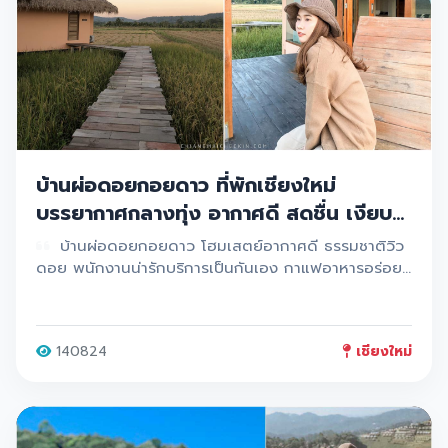
บ้านผ่อดอยกอยดาว ที่พักเชียงใหม่
บรรยากาศกลางทุ่ง อากาศดี สดชื่น เงียบ
สงบ มีวิวดอยหลวงเชียงดาวและภูเขาราย
บ้านผ่อดอยกอยดาว โฮมเสตย์อากาศดี ธรรมชาติวิว
ล้อม
ดอย พนักงานน่ารักบริการเป็นกันเอง กาแฟอาหารอร่อย
แนะนำเลยย
140824
เชียงใหม่