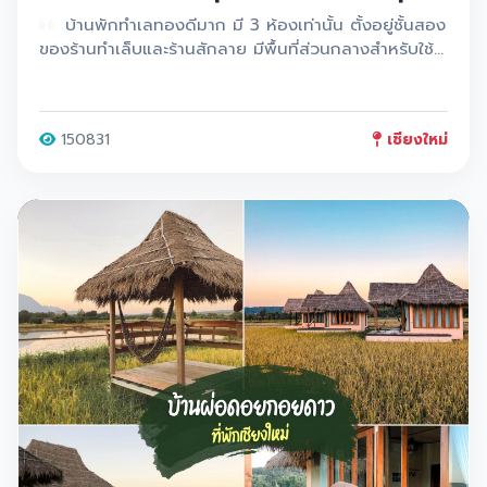
10/10
บ้านพักทำเลทองดีมาก มี 3 ห้องเท่านั้น ตั้งอยู่ชั้นสอง
ของร้านทำเล็บและร้านสักลาย มีพื้นที่ส่วนกลางสำหรับใช้
ร่วมกัน
150831
เชียงใหม่