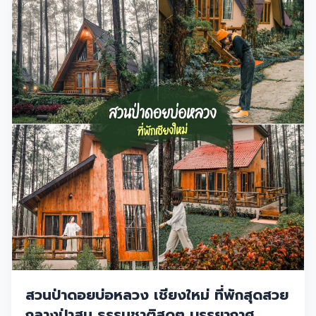
สวนป่าดอยบ่อหลวง เชียงใหม่ ที่พักสุดสวย
กลางป่าสน ธรรมชาติสุดๆ บรรยากาศ