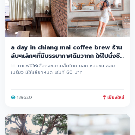
a day in chiang mai coffee brew ร้าน
ลับๆเล็กๆที่มีบรรยากาศดีมวากก ให้ไปนั่งชิ
วกินกาแฟหรือขนมอร่อยๆกันได้ต้องห้าม
กาแฟมีให้เลือกจะเอาเมล็ดไทย นอก ชอบขม ชอบ
พลาด
เปรี้ยว มีให้เลือกหมด เริ่มที่ 60 บาท
139620
เชียงใหม่