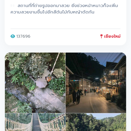
กับธรรมชาติที่ลงตัว สะอาด ปลอดภัย ไม่
สถานที่ที่ถ่ายรูปออกมาสวย ยิ่งช่วงหน้าหนาวก็จะเพิ่ม
วุ่นวาย ลมพัดเย็นสบายทั้งวันไม่ผิดหวัง
ความสวยงามขึ้นไปอีกสีต้นไม้กับหญ้าตัดกัน
แน่นอน
137696
เชียงใหม่