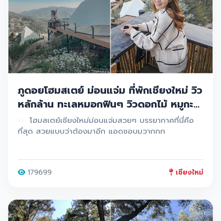
ภูดอยโฮมสเตย์ ม่อนแจ่ม ที่พักเชียงใหม่ วิว
หลักล้าน ทะเลหมอกฟินๆ วิวดอกไม้ หมูกะ
ทะอร่อยสุดๆ
โฮมสเตย์เชียงใหม่ม่อนแจ่มสวยๆ บรรยากาศที่นี่คือ
ที่สุด สวยแบบว่าต้องมาอีก แอดชอบมวากกก
179699
เชียงใหม่