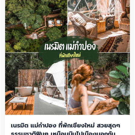
เนรมิต แม่กำปอง ที่พักเชียงใหม่ สวยสุดๆ
ธรรมชาติฟินๆ เหมือนบินไปเมืองนอกกัน