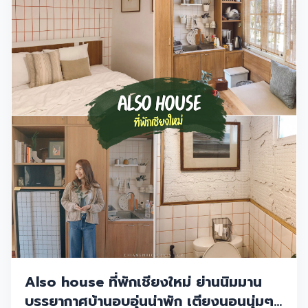
Also house ที่พักเชียงใหม่ ย่านนิมมาน
บรรยากาศบ้านอบอุ่นน่าพัก เตียงนอนนุ่มๆ