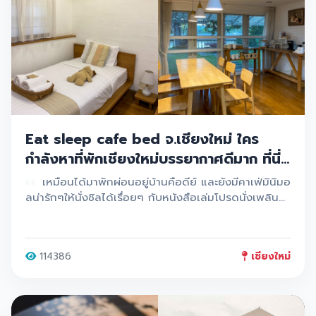
Eat sleep cafe bed จ.เชียงใหม่ ใคร
กำลังหาที่พักเชียงใหม่บรรยากาศดีมาก ที่นี่มี
ที่พัก กับ คาเฟ่อยู่ในรั้วเดียวกัน เงียบสงบ
เหมือนได้มาพักผ่อนอยู่บ้านคือดีย์ และยังมีคาเฟ่มินิมอ
เป็นส่วนตัว
ลน่ารักๆให้นั่งชิลได้เรื่อยๆ กับหนังสือเล่มโปรดนั่งเพลิน
ร้านอยู่ริมถนนเลียบแม่น้ำกก
114386
เชียงใหม่