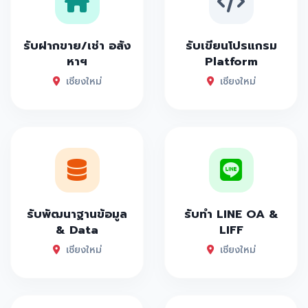
รับฝากขาย/เช่า อสัง
รับเขียนโปรแกรม
หาฯ
Platform
เชียงใหม่
เชียงใหม่
รับพัฒนาฐานข้อมูล
รับทำ LINE OA &
& Data
LIFF
เชียงใหม่
เชียงใหม่