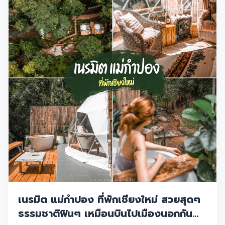
เนรมิต แม่กำปอง ที่พักเชียงใหม่ สวยสุดๆ
ธรรมชาติฟินๆ เหมือนบินไปเมืองนอกกัน