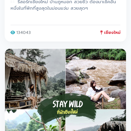
หลักล้าน
รีสอร์ทเชียงใหม่ บ้านภูหมอก สวยชิว ต้องมาเช็คอิน
หนึ่งในที่พักที่สูงสุดในม่อนแจ่ม สวยสุดๆ
134043
เชียงใหม่