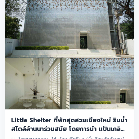
Little Shelter ที่พักสุดสวยเชียงใหม่ ริมน้ำ
สไตล์ล้านนาร่วมสมัย โดยการนำ แป้นเกล็ด
ล้านนา มาผสมผสานอย่างลงตัว สวยมากก
โรงแรมสุดสวย 14 ห้อง ติดริมแม่น้ำ วิวหลักล้านแม่