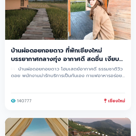
บ้านผ่อดอยกอยดาว ที่พักเชียงใหม่
บรรยากาศกลางทุ่ง อากาศดี สดชื่น เงียบ
สงบ มีวิวดอยหลวงเชียงดาวและภูเขาราย
บ้านผ่อดอยกอยดาว โฮมเสตย์อากาศดี ธรรมชาติวิว
ล้อม
ดอย พนักงานน่ารักบริการเป็นกันเอง กาแฟอาหารอร่อย
แนะนำเลยย
140777
เชียงใหม่