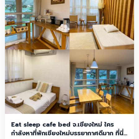
Eat sleep cafe bed จ.เชียงใหม่ ใคร
กำลังหาที่พักเชียงใหม่บรรยากาศดีมาก ที่นี่มี