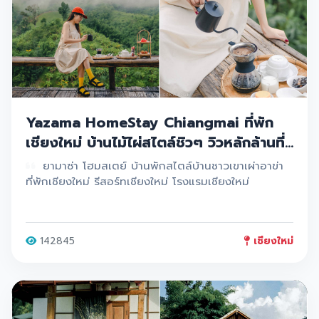
Yazama HomeStay Chiangmai ที่พัก
เชียงใหม่ บ้านไม้ไผ่สไตล์ชิวๆ วิวหลักล้านที่
ไม่เหมือนใคร จิบชาได้ฟิวมากก
ยามาซ่า โฮมสเตย์ บ้านพักสไตล์บ้านชาวเขาเผ่าอาข่า
ที่พักเชียงใหม่ รีสอร์ทเชียงใหม่ โรงแรมเชียงใหม่
142845
เชียงใหม่