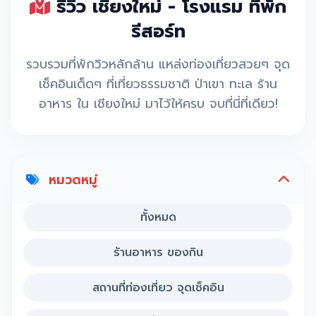
รีวิว เชียงใหม่ - โรงแรม ที่พัก
รีสอร์ท
รวบรวมที่พักวิวหลักล้าน แหล่งท่องเที่ยวสวยๆ จุด
เช็คอินเด็ดๆ ที่เที่ยวธรรมชาติ ป่าเขา ทะเล ร้าน
อาหาร ใน เชียงใหม่ มาไว้ให้ครบ จบที่นี่ที่เดียว!
หมวดหมู่
ทั้งหมด
ร้านอาหาร ของกิน
สถานที่ท่องเที่ยว จุดเช็คอิน