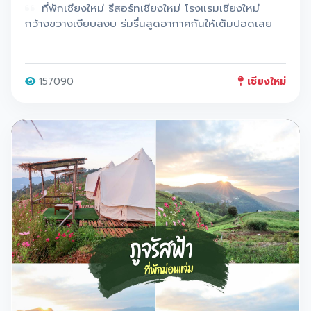
เหมือนบ้านในนิยาย ตอนเช้าหมอกเยอะมาก
ที่พักเชียงใหม่ รีสอร์ทเชียงใหม่ โรงแรมเชียงใหม่
กว้างขวางเงียบสงบ ร่มรื่นสูดอากาศกันให้เต็มปอดเลย
157090
เชียงใหม่