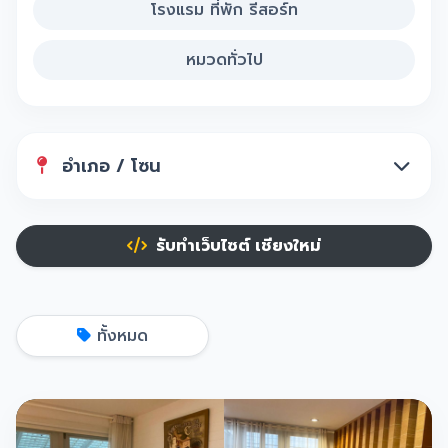
โรงแรม ที่พัก รีสอร์ท
หมวดทั่วไป
อำเภอ / โซน
รับทำเว็บไซต์ เชียงใหม่
ทั้งหมด