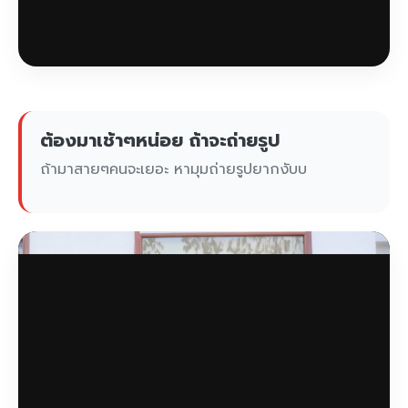
ต้องมาเช้าๆหน่อย ถ้าจะถ่ายรูป
ถ้ามาสายๆคนจะเยอะ หามุมถ่ายรูปยากงับบ