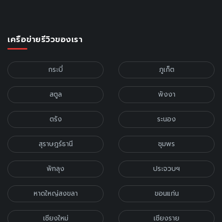
เครือข่ายรีวิวของเรา
กระบี่
ภูเก็ต
สตูล
พังงา
ตรัง
ระนอง
สุราษฎร์ธานี
ชุมพร
พัทลุง
ประจวบฯ
หาดใหญ่สงขลา
ขอนแก่น
เชียงใหม่
เชียงราย