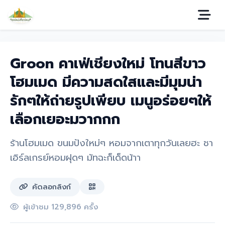
Groon คาเฟ่เชียงใหม่ โทนสีขาว
โฮมเมด มีความสดใสและมีมุมน่า
รักๆให้ถ่ายรูปเพียบ เมนูอร่อยๆให้
เลือกเยอะมวากกก
ร้านโฮมเมด ขนมปังใหม่ๆ หอมจากเตาทุกวันเลยฮะ ชา
เอิร์ลเกรย์หอมฝุดๆ มัทฉะก็เด็ดน้าา
คัดลอกลิงก์
ผู้เข้าชม 129,896 ครั้ง