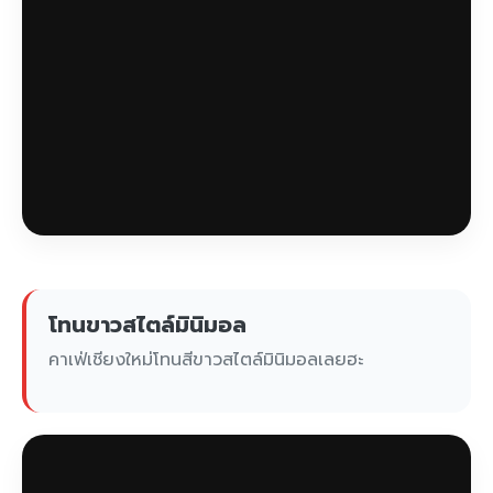
โทนขาวสไตล์มินิมอล
คาเฟ่เชียงใหม่โทนสีขาวสไตล์มินิมอลเลยฮะ