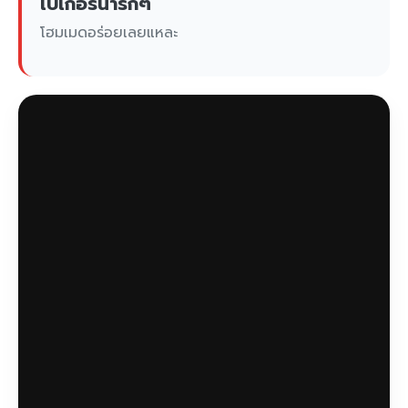
เบเกอรี่น่ารักๆ
โฮมเมดอร่อยเลยแหละ