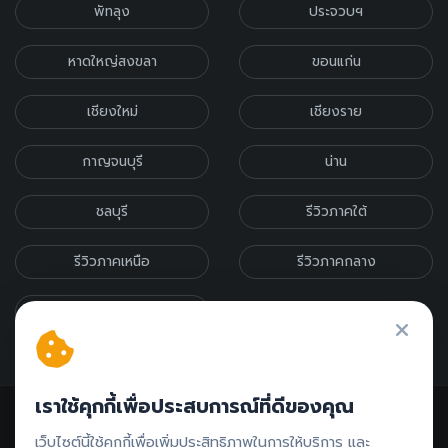
พัทลุง
ประจวบฯ
หาดใหญ่สงขลา
ขอนแก่น
เชียงใหม่
เชียงราย
กาญจนบุรี
น่าน
ชลบุรี
รีวิวภาคใต้
รีวิวภาคเหนือ
รีวิวภาคกลาง
รีวิวภาคอีสาน
เราใช้คุกกี้เพื่อประสบการณ์ที่ดีของคุณ
เว็บไซต์นี้ใช้คุกกี้เพื่อเพิ่มประสิทธิภาพในการให้บริการ และ