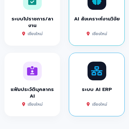
ระบบไปราชการ/ลา
AI สังเคราะห์งานวิจัย
งาน
เชียงใหม่
เชียงใหม่
แฟ้มประวัติบุคลากร
ระบบ AI ERP
AI
เชียงใหม่
เชียงใหม่