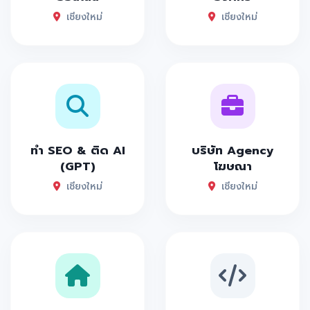
เชียงใหม่
เชียงใหม่
ทำ SEO & ติด AI
บริษัท Agency
(GPT)
โฆษณา
เชียงใหม่
เชียงใหม่