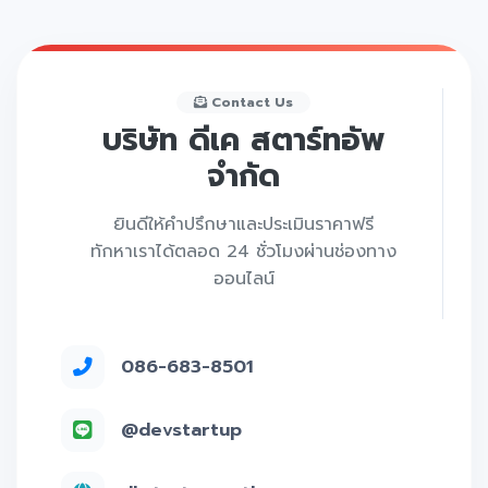
Contact Us
บริษัท ดีเค สตาร์ทอัพ
จำกัด
ยินดีให้คำปรึกษาและประเมินราคาฟรี
ทักหาเราได้ตลอด 24 ชั่วโมงผ่านช่องทาง
ออนไลน์
086-683-8501
@devstartup