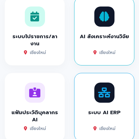
ระบบไปราชการ/ลา
AI สังเคราะห์งานวิจัย
งาน
เชียงใหม่
เชียงใหม่
แฟ้มประวัติบุคลากร
ระบบ AI ERP
AI
เชียงใหม่
เชียงใหม่