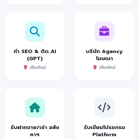
ทำ SEO & ติด AI
บริษัท Agency
(GPT)
โฆษณา
เชียงใหม่
เชียงใหม่
รับฝากขาย/เช่า อสัง
รับเขียนโปรแกรม
หาฯ
Platform