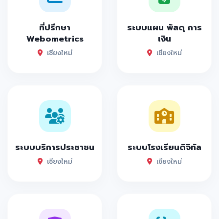
ที่ปรึกษา
ระบบแผน พัสดุ การ
Webometrics
เงิน
เชียงใหม่
เชียงใหม่
ระบบบริการประชาชน
ระบบโรงเรียนดิจิทัล
เชียงใหม่
เชียงใหม่