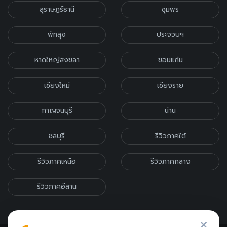
สุราษฎร์ธานี
ชุมพร
พัทลุง
ประจวบฯ
หาดใหญ่สงขลา
ขอนแก่น
เชียงใหม่
เชียงราย
กาญจนบุรี
น่าน
ชลบุรี
รีวิวภาคใต้
รีวิวภาคเหนือ
รีวิวภาคกลาง
รีวิวภาคอีสาน