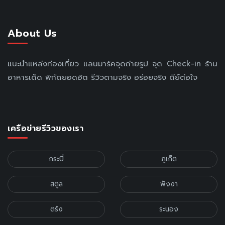
About Us
แนะนำแหล่งท่องเที่ยว แลนมาร์คจุดถ่ายรูป จุด Check-in ร้าน
อาหารเด็ด พิกัดยอดฮิต รีวิวตามจริง อร่อยจริง ดีย์ต่อใจ
เครือข่ายรีวิวของเรา
กระบี่
ภูเก็ต
สตูล
พังงา
ตรัง
ระนอง