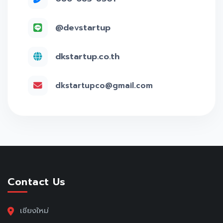
@devstartup
dkstartup.co.th
dkstartupco@gmail.com
Contact Us
เชียงใหม่