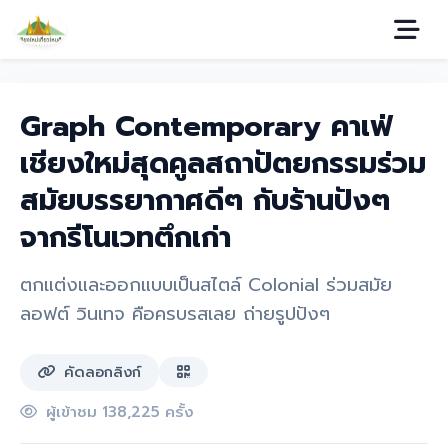
Graph Contemporary คาเฟ่
เชียงใหม่สุดคูลสถาปัตยกรรมร่วม
สมัยบรรยากาศดีๆ กับร้านปังๆ
จากรีโนเวทตึกเก่า
ตกแต่งและออกแบบเป็นสไตล์ Colonial ร่วมสมัย
ลอฟต์ วินเทจ คือครบรสเลย ถ่ายรูปปังๆ
คัดลอกลิงก์
ผู้เข้าชม 138,225 ครั้ง