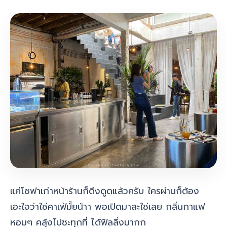
แค่โซฟาเก่าหน้าร้านก็ดึงดูดแล้วครับ ใครผ่านก็ต้อง
เอะใจว่าใช่คาเฟ่มั้ยน้าา พอเปิดมาละใช่เลย กลิ่นกาแฟ
หอมๆ คลุ้งไปซะทุกที่ ได้ฟิลลิ่งมากก