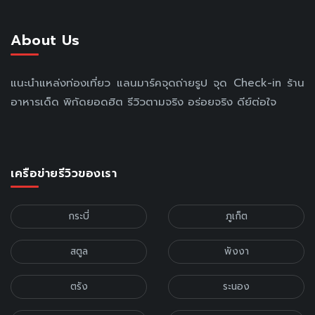
About Us
แนะนำแหล่งท่องเที่ยว แลนมาร์คจุดถ่ายรูป จุด Check-in ร้าน
อาหารเด็ด พิกัดยอดฮิต รีวิวตามจริง อร่อยจริง ดีย์ต่อใจ
เครือข่ายรีวิวของเรา
กระบี่
ภูเก็ต
สตูล
พังงา
ตรัง
ระนอง