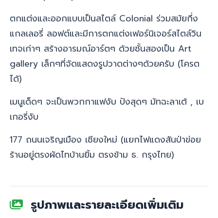
ตกแต่งและออกแบบเป็นสไตล์ Colonial ร่วมสมัยกึ่ง
แกลเลอรี่ ลอฟต์และมีการตกแต่งเฟอร์นิเจอร์สไตล์วิน
เทจเก่าๆ สร้างอารมณ์อาร์ตๆ ด้วยชั้นสองเป็น Art
gallery เล็กๆที่จัดแสดงรูปวาดต่างๆด้วยครับ (โครต
ได้)
เมนูเด็ดๆ จะเป็นพวกกาแฟงับ ปังสุดๆ มัทฉะลาเต้ , เบ
เกอรี่งับ
177 ถนนเจริญเมือง เชียงใหม่ (แยกไฟแดงสันป่าข่อย
ร้านอยู่ตรงผัดไทบ้านยิ้ม ตรงข้าม ธ. กรุงไทย)
รูปภาพและรายละเอียดเพิ่มเติม