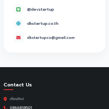
@devstartup
dkstartup.co.th
dkstartupco@gmail.com
Contact Us
เชียงใหม่
0866838501