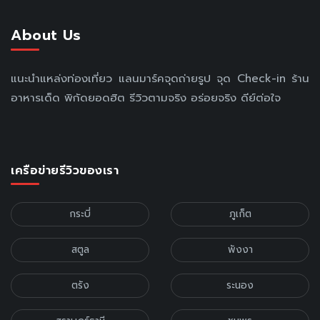
About Us
แนะนำแหล่งท่องเที่ยว แลนมาร์คจุดถ่ายรูป จุด Check-in ร้าน
อาหารเด็ด พิกัดยอดฮิต รีวิวตามจริง อร่อยจริง ดีย์ต่อใจ
เครือข่ายรีวิวของเรา
กระบี่
ภูเก็ต
สตูล
พังงา
ตรัง
ระนอง