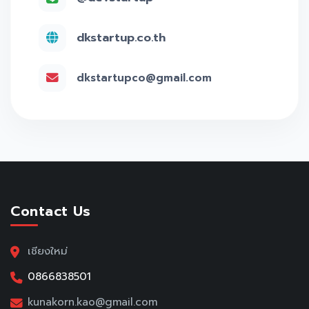
dkstartup.co.th
dkstartupco@gmail.com
Contact Us
เชียงใหม่
0866838501
kunakorn.kao@gmail.com