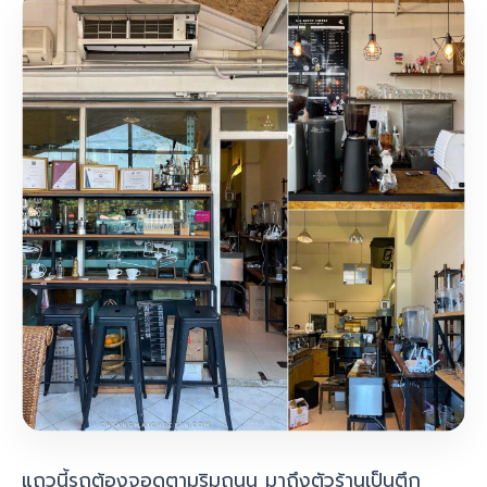
แถวนี้รถต้องจอดตามริมถนน มาถึงตัวร้านเป็นตึก