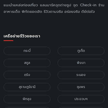
แนะนำแหล่งท่องเที่ยว แลนมาร์คจุดถ่ายรูป จุด Check-in ร้าน
อาหารเด็ด พิกัดยอดฮิต รีวิวตามจริง อร่อยจริง ดีย์ต่อใจ
เครือข่ายรีวิวของเรา
กระบี่
ภูเก็ต
สตูล
พังงา
ตรัง
ระนอง
สุราษฎร์ธานี
ชุมพร
พัทลุง
ประจวบฯ