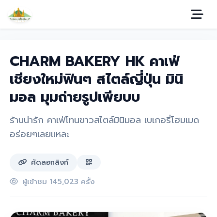
CHARM BAKERY HK คาเฟ่
เชียงใหม่ฟินๆ สไตล์ญี่ปุ่น มินิ
มอล มุมถ่ายรูปเพียบบ
ร้านน่ารัก คาเฟ่โทนขาวสไตล์มินิมอล เบเกอรี่โฮมเมด
อร่อยๆเลยแหละ
คัดลอกลิงก์
ผู้เข้าชม 145,023 ครั้ง