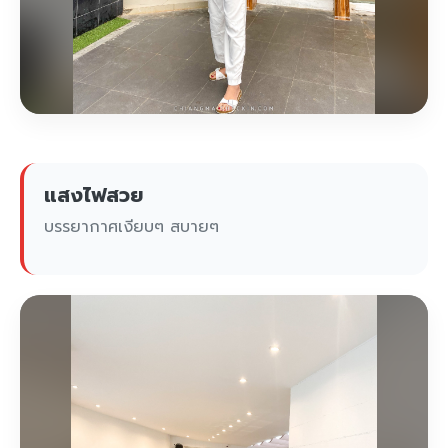
แสงไฟสวย
บรรยากาศเงียบๆ สบายๆ