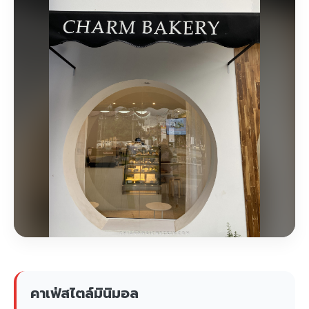
คาเฟ่สไตล์มินิมอล