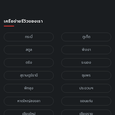
เครือข่ายรีวิวของเรา
กระบี่
ภูเก็ต
สตูล
พังงา
ตรัง
ระนอง
สุราษฎร์ธานี
ชุมพร
พัทลุง
ประจวบฯ
หาดใหญ่สงขลา
ขอนแก่น
เชียงใหม่
เชียงราย